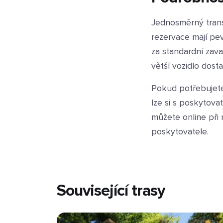
Jednosměrný trans
rezervace mají pe
za standardní zava
větší vozidlo dos
Pokud potřebujete
lze si s poskytova
můžete online při 
poskytovatele.
Související trasy