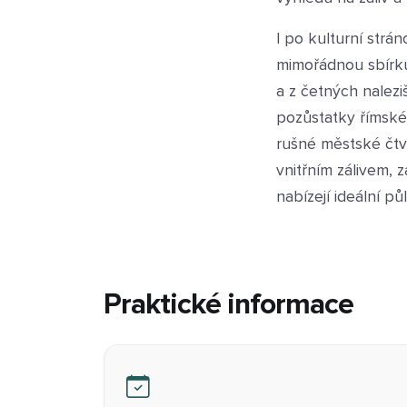
I po kulturní str
mimořádnou sbírku
a z četných nalez
pozůstatky římskéh
rušné městské čtvr
vnitřním zálivem,
nabízejí ideální pů
Praktické informace