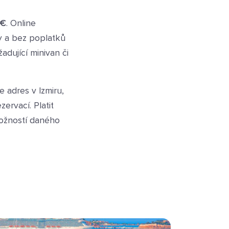
 €
. Online
y a bez poplatků
adující minivan či
 adres v Izmiru,
ervací. Platit
 možností daného