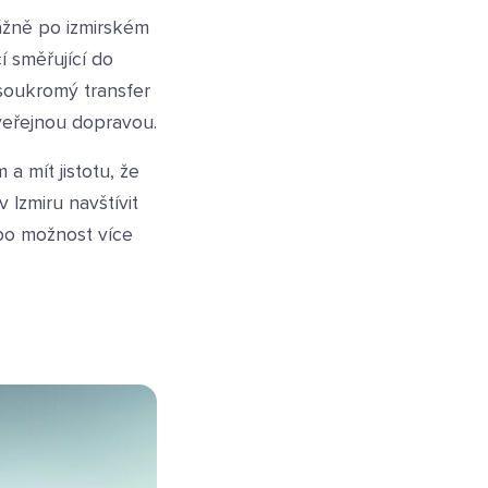
ážně po izmirském
í směřující do
 soukromý transfer
veřejnou dopravou.
a mít jistotu, že
 Izmiru navštívit
ebo možnost více