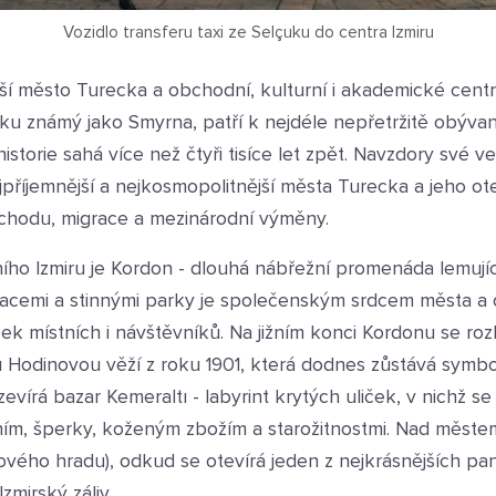
Vozidlo transferu taxi ze Selçuku do centra Izmiru
větší město Turecka a obchodní, kulturní i akademické cen
věku známý jako Smyrna, patří k nejdéle nepřetržitě obý
istorie sahá více než čtyři tisíce let zpět. Navzdory své vel
ejpříjemnější a nejkosmopolitnější města Turecka a jeho 
obchodu, migrace a mezinárodní výměny.
o Izmiru je Kordon - dlouhá nábřežní promenáda lemující
racemi a stinnými parky je společenským srdcem města a 
ek místních i návštěvníků. Na jižním konci Kordonu se ro
Hodinovou věží z roku 1901, která dodnes zůstává symbo
vírá bazar Kemeraltı - labyrint krytých uliček, v nichž se o
ím, šperky, koženým zbožím a starožitnostmi. Nad městem
ového hradu), odkud se otevírá jeden z nejkrásnějších p
Izmirský záliv.