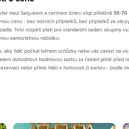
fer mezi Selçukem a centrem Izmiru stojí přibližně
55-70
vnou cenu - bez nočních příplatků, bez příplatků za zácp
zadla. Toto rozpětí platí pro standardní sedan; skupiny vyž
tanou samostatnou nabídku.
, aby řidič počkal během schůzky nebo vás zavezl na více
telem dohodnout hodinovou sazbu za čekání ještě před rez
rezervaci nebo přímo řidiči v hotovosti či kartou - podle