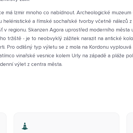
ánce má Izmir mnoho co nabídnout. Archeologické muzeum
 helénistické a římské sochařské tvorby včetně nálezů 
išť v regionu. Skanzen Agora uprostřed moderního města
o tržiště - je to neobvyklý zážitek narazit na antické ko
ti. Pro odlišný typ výletu se z mola na Kordonu vyplouvá
 zatímco vinařské vesnice kolem Urly na západě a pláže p
ldenní výlet z centra města.