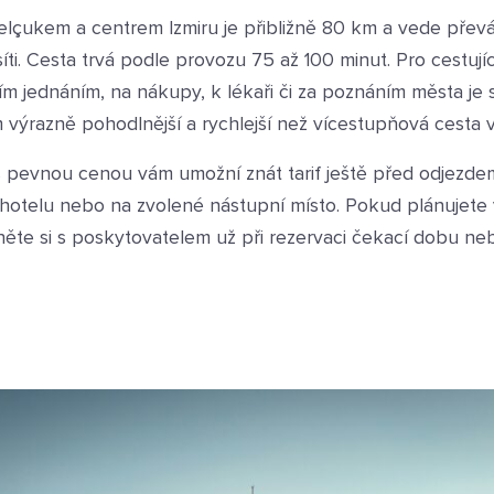
elçukem a centrem Izmiru je přibližně 80 km a vede přev
íti. Cesta trvá podle provozu 75 až 100 minut. Pro cestujíc
ím jednáním, na nákupy, k lékaři či za poznáním města je
 výrazně pohodlnější a rychlejší než vícestupňová cesta 
 pevnou cenou vám umožní znát tarif ještě před odjezdem 
k hotelu nebo na zvolené nástupní místo. Pokud plánujete v
něte si s poskytovatelem už při rezervaci čekací dobu n