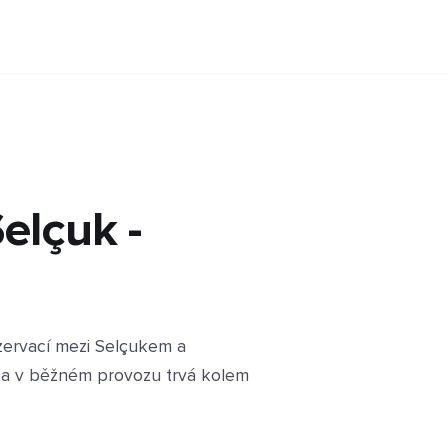
Selçuk -
ezervací mezi Selçukem a
m a v běžném provozu trvá kolem