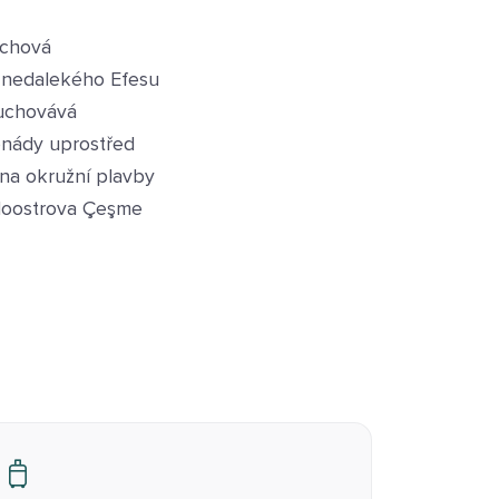
 chová
z nedalekého Efesu
 uchovává
lonády uprostřed
 na okružní plavby
oloostrova Çeşme