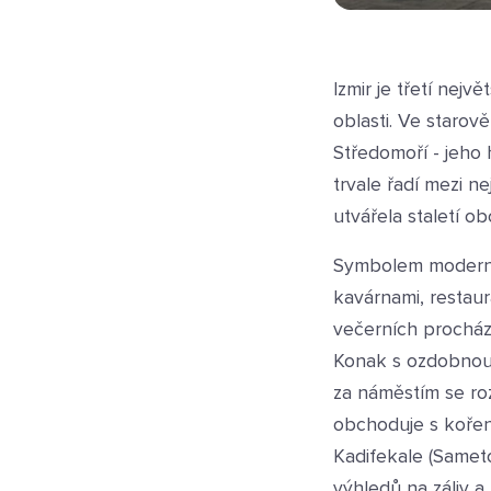
Izmir je třetí nej
oblasti. Ve staro
Středomoří - jeho h
trvale řadí mezi n
utvářela staletí 
Symbolem moderníh
kavárnami, restau
večerních procház
Konak s ozdobnou 
za náměstím se roze
obchoduje s kořen
Kadifekale (Samet
výhledů na záliv a 