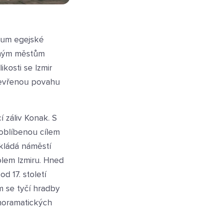
trum egejské
vaným městům
ikosti se Izmir
otevřenou povahu
 záliv Konak. S
oblíbenou cílem
zkládá náměstí
lem Izmiru. Hned
d 17. století
 se tyčí hradby
anoramatických