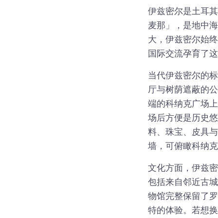
伊兹密尔是土耳其
麦那」，是地中海
大，伊兹密尔始终
国际交流孕育了这
当代伊兹密尔的标
厅与树荫遮蔽的公
端的科纳克广场上
场后方便是历史悠
料、珠宝、皮具与
墙，可俯瞰科纳克
文化方面，伊兹密
包括来自邻近古城
物馆完整保留了罗
特的体验。若想换