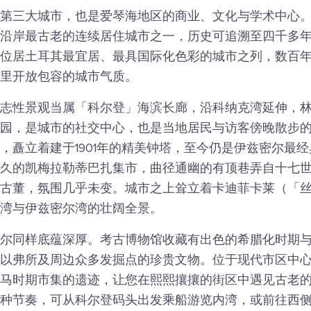
第三大城市，也是爱琴海地区的商业、文化与学术中心
沿岸最古老的连续居住城市之一，历史可追溯至四千多
位居土耳其最宜居、最具国际化色彩的城市之列，数百
里开放包容的城市气质。
志性景观当属「科尔登」海滨长廊，沿科纳克湾延伸，
园，是城市的社交中心，也是当地居民与访客傍晚散步
，矗立着建于1901年的精美钟塔，至今仍是伊兹密尔最
久的凯梅拉勒蒂巴扎集市，曲径通幽的有顶巷弄自十七
古董，氛围几乎未变。城市之上耸立着卡迪菲卡莱（「
湾与伊兹密尔湾的壮阔全景。
尔同样底蕴深厚。考古博物馆收藏有出色的希腊化时期
以弗所及周边众多发掘点的珍贵文物。位于现代市区中
马时期市集的遗迹，让您在熙熙攘攘的街区中遇见古老
种节奏，可从科尔登码头出发乘船游览内湾，或前往西