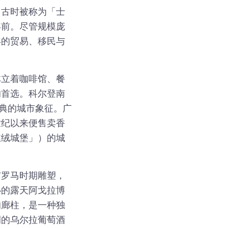
。古时被称为「士
年前。尽管规模庞
年的贸易、移民与
林立着咖啡馆、餐
的首选。科尔登南
经典的城市象征。广
世纪以来便售卖香
丝绒城堡」）的城
与罗马时期雕塑，
心的露天阿戈拉博
的廊柱，是一种独
侧的乌尔拉葡萄酒