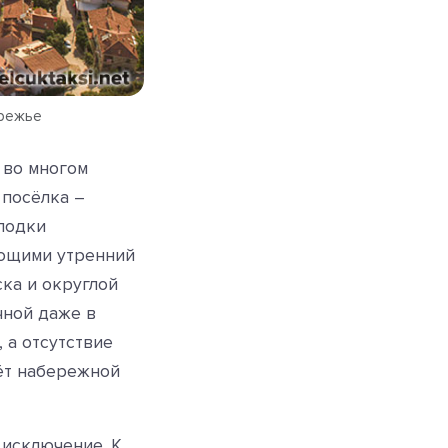
ережье
 во многом
 посёлка –
лодки
ающими утренний
ска и округлой
чной даже в
 а отсутствие
ёт набережной
 исключение. К