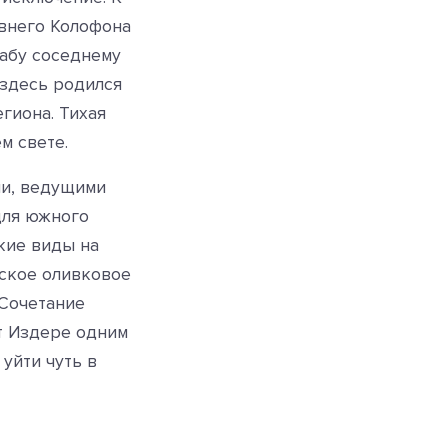
евнего Колофона
табу соседнему
 здесь родился
гиона. Тихая
м свете.
и, ведущими
для южного
кие виды на
еское оливковое
 Сочетание
т Издере одним
уйти чуть в