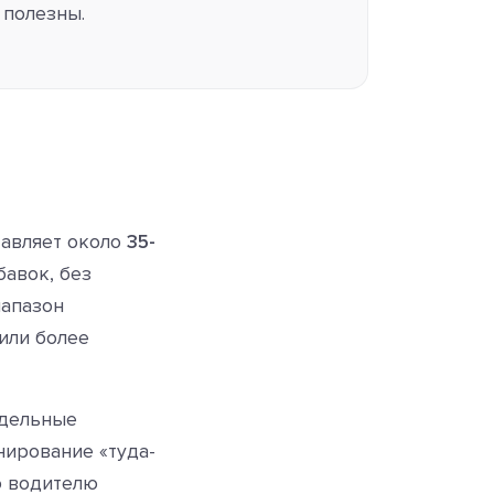
полезны.
тавляет около
35-
бавок, без
иапазон
 или более
тдельные
нирование «туда-
ю водителю