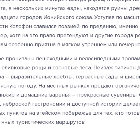
рта, в нескольких минутах езды, находятся руины др
надцати городов Ионийского союза. Уступая по масш
ости Колофон славился поэзией: по преданию, именно
р, хотя на это право претендуют и другие города ре
нам особенно приятна в мягком утреннем или вечерне
ре пронизаны пешеходными и велосипедными тропам
 оливковые рощи и сосновые леса. Пейзаж типичен 
а – выразительные хребты, террасные сады и широ
 ясную погоду. На местных рынках продают органич
инжир и домашние варенья – прекрасные сувениры.
, неброской гастрономии и доступной истории делае
х пунктов на эгейском побережье для тех, кто готов 
ычных туристических маршрутов.