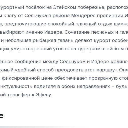
курортный посёлок на Эгейском побережье, распол
м к югу от Сельчука в районе Мендерес провинции И
и, предпочитающие спокойный пляжный отдых шумн
 выбирают именно Издере. Сочетание песчаных и гале
 и небольшая рыбацкая гавань делают курорт особе
ущих умиротворённый уголок на турецком эгейском 
нное сообщение между Сельчуком и Издере крайне 
 самый удобный способ преодолеть этот маршрут. Онл
 фиксированной цене обеспечивает прозрачную сто
унктуальность водителя в обоих направлениях – будь
ний трансфер к Эфесу.
е