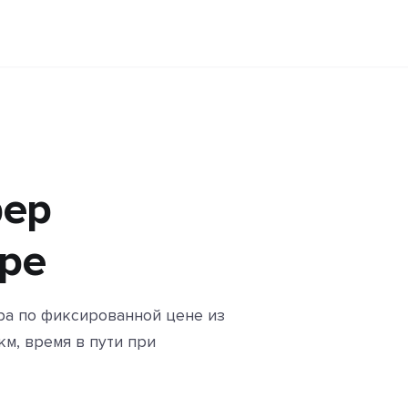
фер
ере
ра по фиксированной цене из
м, время в пути при