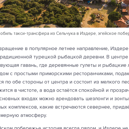
обиль такси-трансфера из Сельчука в Издере, эгейское поб
вращение в популярное летнее направление, Издере
традиционной турецкой рыбацкой деревни. В центре
вующая гавань, где деревянные гулеты и рыбацкие 
дом с простыми приморскими ресторанчиками, под
ся по обе стороны от центра и состоит из мелкого пе
жится в чистоте, а вода остаётся спокойной и прозра
основных входах можно арендовать шезлонги и зонты,
ых комплексов, какие встречаются севернее, прида
амерную атмосферу.
йском побережье история всегда рядом, и Издере не