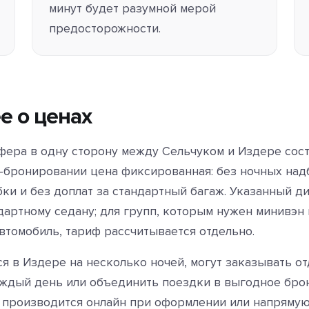
минут будет разумной мерой
предосторожности.
е о ценах
фера в одну сторону между Сельчуком и Издере сос
н-бронировании цена фиксированная: без ночных над
бки и без доплат за стандартный багаж. Указанный д
дартному седану; для групп, которым нужен минивэн
втомобиль, тариф рассчитывается отдельно.
ся в Издере на несколько ночей, могут заказывать о
ждый день или объединить поездки в выгодное бро
а производится онлайн при оформлении или напряму