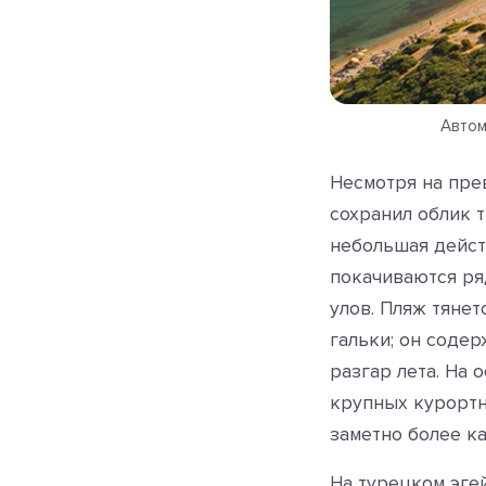
Автом
Несмотря на пре
сохранил облик 
небольшая дейст
покачиваются ря
улов. Пляж тянет
гальки; он содер
разгар лета. На 
крупных курортн
заметно более к
На турецком эге