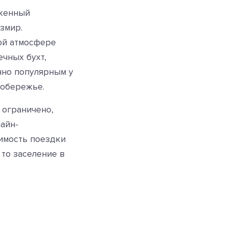
оженный
змир.
ой атмосфере
чных бухт,
нно популярным у
побережье.
ограничено,
айн-
имость поездки
 то заселение в