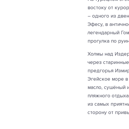
востоку от куро
– одного из две
Эфесу, в античн
легендарный Гоме
прогулка по руи
Холмы над Изде
через старинные
предгорья Измир
Эгейское море в
масло, сушёный 
пляжного отдыха
из самых приятны
сторону от прив