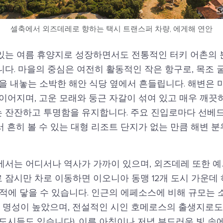
셀축에서 외즈데레로 향하는 택시 트랜스퍼 차량, 에게해 연안
있는 여름 휴양지로 성장하면서도 전통적인 터키 어촌의 
다. 마을의 중심은 여전히 활동적인 작은 항구로, 목조 
을 내놓는 소박한 해안 식당 옆에서 흔들립니다. 해변은 
이어지며, 고운 모래와 둥근 자갈이 섞여 있고 매우 깨끗
 잔잔하고 투명함을 유지합니다. 주요 진입로마다 선베
 흔히 볼 수 있는 대형 리조트 단지가 없는 만큼 해변 
에서는 어디서나 역사가 가까이 있으며, 외즈데레 또한 예
 잠시만 차로 이동하면 이오니아 동맹 12개 도시 가운데
n) 유적에 닿을 수 있습니다. 인근의 에페소스에 비해 규모는
)로 명성이 높았으며, 전설적인 시인 호메로스의 출생지로
도시들도 있습니다). 이른 아침이나 저녁 부드러운 빛 속