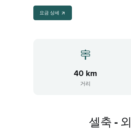
요금 상세
40 km
거리
셀축 -