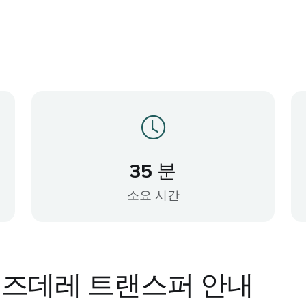
35 분
소요 시간
 외즈데레 트랜스퍼 안내