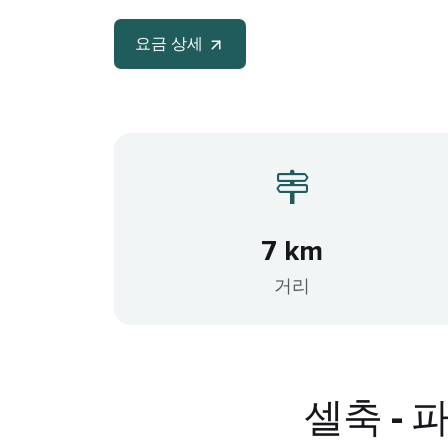
요금 상세
7 km
거리
셀축 -